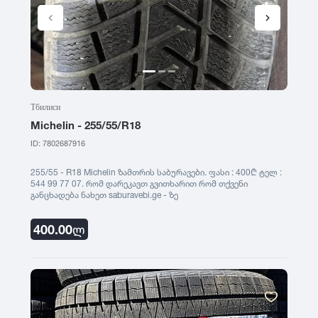
1991
1990
Тбилиси
Michelin - 255/55/R18
ID: 7802687916
255/55 - R18 Michelin ზამთრის საბურავები. ფასი : 400₾ ტელ :
544 99 77 07. რომ დარეკავთ გვითხარით რომ თქვენი
განცხადება ნახეთ saburavebi.ge - ზე
400.00
ლ