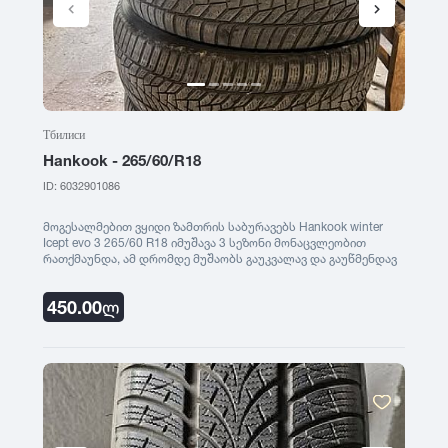
GT Radial
2007
Sailun
2006
Triangle
2005
Тбилиси
Hankook - 265/60/R18
Linglong
2004
ID: 6032901086
მოგესალმებით ვყიდი ზამთრის საბურავებს Hankook winter
Roadstone
2003
Icept evo 3 265/60 R18 იმუშავა 3 სეზონი მონაცვლეობით
რათქმაუნდა, ამ დრომდე მუშაობს გაუკვალავ და გაუწმენდავ
თოვლში, მე ფიზიკურად ესენი აღარ დამჭირდება თუ ვინმეს
გნებავთ წაიღეთ 4 ვე 450 ლარად, არ არის დაბრეცილი
Nankang
2002
450.00
ლ
საბურავები ! ვერ ვპასუხობ ინბოქსს დამირეკეთ 555 506 203.
რომ დარეკავთ გვითხარით რომ თქვენი განცხადება ნახეთ
saburavebi.ge - ზე
Roadx
2001
Joyroad
2000