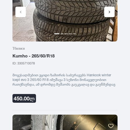
Тбилиси
Kumho - 265/60/R18
ID: 3305710078
მოგესალმებით ვყიდი ზამთრის საბურავებს Hankook winter
Icept evo 3 265/60 R18 იმუშავა 3 სეზონი მონაცვლეობით
რათქმაუნდა, ამ დრომდე მუშაობს გაუკვალავ და გაუწმენდავ
თოვლში, მე ფიზიკურად ესენი აღარ დამჭირდება თუ ვინმეს
გნებავთ წაიღეთ 4 ვე 450 ლარად, არ არის დაბრეცილი
450.00
ლ
საბურავები რომ დარეკავთ გვითხარით რომ თქვენი
განცხადება ნახეთ saburavebi.ge - ზე