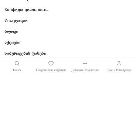
Конфиденциальность
Инструкции
ბლოგი
აქციები
საბურავების ფასები
Поиск
Сохраненные квартиры
Добавить объявление
Вход / Регистрация
РУС
Terms And Conditions
© 2026 Saburavebi.ge, Все права защищены