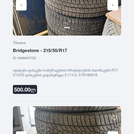
R13
395
R14
BFGoodrich
2014
R15
R16
Falken
2013
R17
R18
Тбилиси
Nitto
2012
R19
Bridgestone - 215/55/R17
R20
ID: 9446447752
R21
Cooper
2011
R22
იყიდება დისკები საბურავებით ბრიჯსტოუნის ბლიზაკები R17
215/55 დისკების გადახვრეტა 5.114.3. 579190616
R23
General Tire
2010
R24
500.00
ლ
Nexen
2009
Maxxis
2008