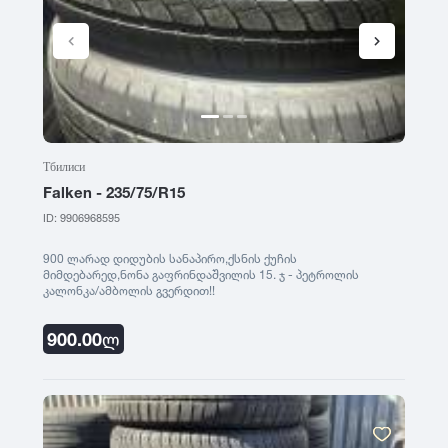
Тбилиси
Falken - 235/75/R15
ID: 9906968595
900 ლარად დიდუბის სანაპირო,ქსნის ქუჩის
მიმდებარედ,ნონა გაფრინდაშვილის 15. ჯ - პეტროლის
კალონკა/ამბოლის გვერდით!!
https://maps.app.goo.gl/YCkAdrFCR8mue4Vr8?g_st=aw
900.00
ლ