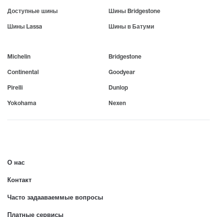
Доступные шины
Шины Bridgestone
Шины Lassa
Шины в Батуми
Michelin
Bridgestone
Continental
Goodyear
Pirelli
Dunlop
Yokohama
Nexen
О нас
Контакт
Часто задааваеммые вопросы
Платные сервисы