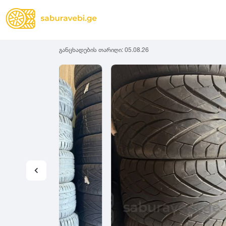
განცხადების თარიღი:
05.08.26
ზამთრის
Lassa
სიგანე
სიმაღლ
ზაფხულის
Michelin
ყველა სეზონის
31
1
Bridgestone
35
1
Continental
37
2
Goodyear
135
3
Pirelli
145
3
Dunlop