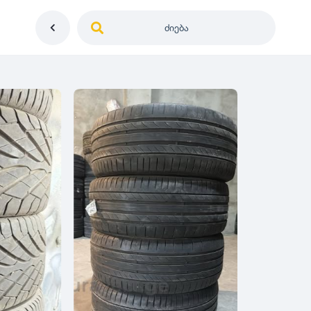
ძიება
საქართველო
ე
დიამეტრი
გერმანია
5
0
იაპონია
R12
მდგომარეობა
2
აშშ
R13
10
-
100
100
5
ჩინეთი
R14
ახალი
1000
-
3000
3
0
კორეა
R15
მეორადი
5
საფრანგეთი
R16
რესტავრირებული