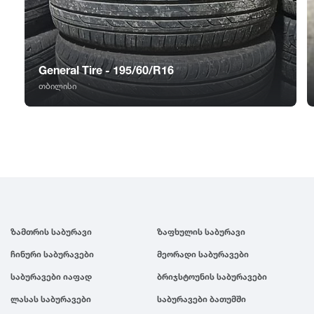
GT Radial
2007
Sailun
2006
General Tire - 195/60/R16
Triangle
2005
თბილისი
Linglong
2004
Roadstone
2003
Nankang
2002
ზამთრის საბურავი
ზაფხულის საბურავი
Roadx
2001
ჩინური საბურავები
მეორადი საბურავები
საბურავები იაფად
ბრიჯსტოუნის საბურავები
Joyroad
2000
ლასას საბურავები
საბურავები ბათუმში