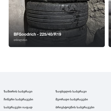
GT Radial
2007
Sailun
2006
Triangle
2005
BFGoodrich - 225/40/R19
თბილისი
Linglong
2004
Roadstone
2003
Nankang
2002
Roadx
2001
ზამთრის საბურავი
ზაფხულის საბურავი
ჩინური საბურავები
მეორადი საბურავები
Joyroad
2000
საბურავები იაფად
ბრიჯსტოუნის საბურავები