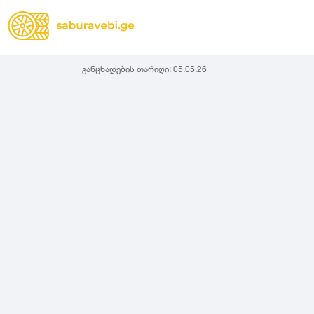
განცხადების თარიღი:
05.05.26
ზამთრის
Lassa
სიგანე
სიმაღლ
ზაფხულის
Michelin
ყველა სეზონის
31
1
Bridgestone
35
1
Continental
37
2
Goodyear
135
3
Pirelli
145
3
Dunlop