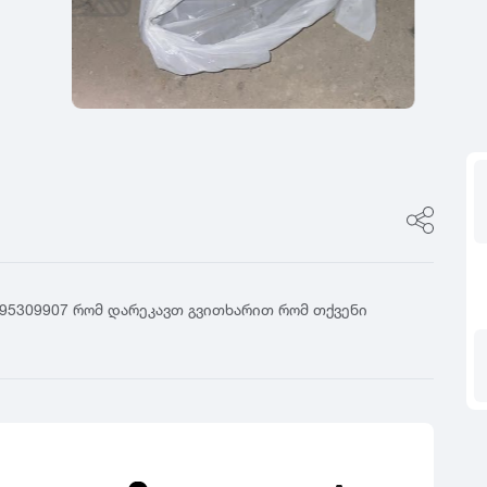
ფასი
0
იტალია
R17
5
ფინეთი
R18
ფასი შეთანხმები
გამყიდველის ტიპი
0
რუსეთი
R19
5
თურქეთი
R20
კერძო პირი
0
R21
დილერი
5
R22
მაღაზია
0
R23
5
R24
0
5
595309907 რომ დარეკავთ გვითხარით რომ თქვენი