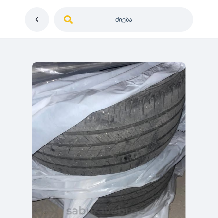
ძიება
საქართველო
ე
დიამეტრი
გერმანია
5
0
იაპონია
R12
მდგომარეობა
2
აშშ
R13
10
-
100
100
5
ჩინეთი
R14
ახალი
1000
-
3000
3
0
კორეა
R15
მეორადი
5
საფრანგეთი
R16
რესტავრირებული