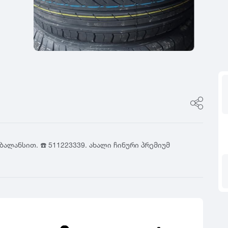
ფასი
0
იტალია
R17
5
ფინეთი
R18
ფასი შეთანხმები
გამყიდველის ტიპი
0
რუსეთი
R19
5
თურქეთი
R20
კერძო პირი
0
R21
დილერი
5
R22
მაღაზია
0
R23
5
R24
0
5
ბალანსით. ☎️ 511223339. ახალი ჩინური პრემიუმ