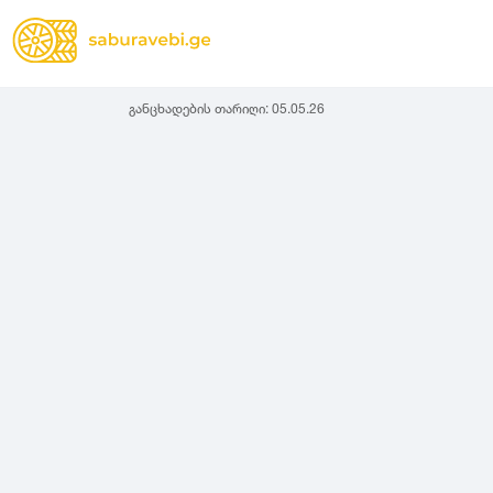
განცხადების თარიღი:
05.05.26
ზამთრის
Lassa
სიგანე
სიმაღლ
ზაფხულის
Michelin
ყველა სეზონის
31
1
Bridgestone
35
1
Continental
37
2
Goodyear
135
3
Pirelli
145
3
Dunlop