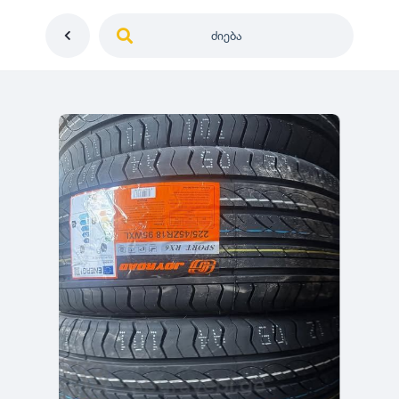
ძიება
საქართველო
ე
დიამეტრი
გერმანია
5
0
იაპონია
R12
მდგომარეობა
2
აშშ
R13
10
-
100
100
5
ჩინეთი
R14
ახალი
1000
-
3000
3
0
კორეა
R15
მეორადი
5
საფრანგეთი
R16
რესტავრირებული