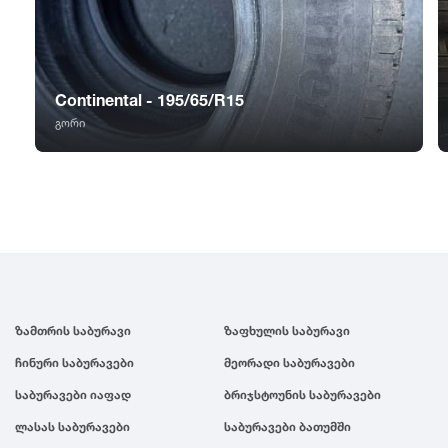
GT Radial
2007
Sailun
2006
Continental - 195/65/R15
Triangle
2005
გორი
Linglong
2004
Roadstone
2003
Nankang
2002
ზამთრის საბურავი
ზაფხულის საბურავი
Roadx
2001
ჩინური საბურავები
მეორადი საბურავები
საბურავები იაფად
ბრიჯსტოუნის საბურავები
Joyroad
2000
ლასას საბურავები
საბურავები ბათუმში