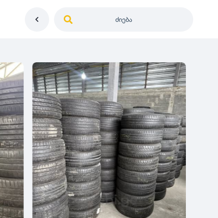
ძიება
საქართველო
ე
დიამეტრი
გერმანია
5
0
იაპონია
R12
მდგომარეობა
2
აშშ
R13
10
-
100
100
5
ჩინეთი
R14
ახალი
1000
-
3000
3
0
კორეა
R15
მეორადი
5
საფრანგეთი
R16
რესტავრირებული