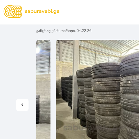
განცხადების თარიღი:
04.22.26
ზამთრის
Lassa
სიგანე
სიმაღლ
ზაფხულის
Michelin
ყველა სეზონის
31
1
Bridgestone
35
1
Continental
37
2
Goodyear
135
3
Pirelli
145
3
Dunlop