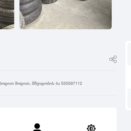
ფასი
0
იტალია
R17
5
ფინეთი
R18
ფასი შეთანხმები
გამყიდველის ტიპი
0
რუსეთი
R19
5
თურქეთი
R20
კერძო პირი
0
R21
დილერი
5
R22
მაღაზია
0
R23
5
R24
0
5
ბოდით მოდით, მშვიდობის 4ა 555597112