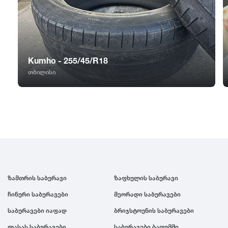
GT Radial
2007
Sailun
2006
Kumho - 255/45/R18
Triangle
2005
თბილისი
Linglong
2004
Roadstone
2003
Nankang
2002
ზამთრის საბურავი
ზაფხულის საბურავი
Roadx
2001
ჩინური საბურავები
მეორადი საბურავები
Joyroad
2000
საბურავები იაფად
ბრიჯსტოუნის საბურავები
ლასას საბურავები
საბურავები ბათუმში