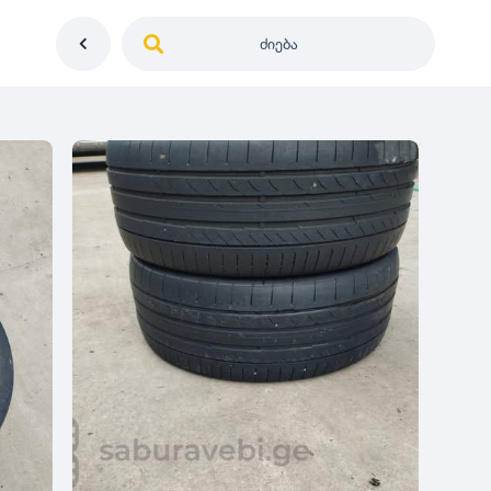
ძიება
საქართველო
ე
დიამეტრი
გერმანია
5
0
იაპონია
R12
მდგომარეობა
2
აშშ
R13
10
-
100
100
5
ჩინეთი
R14
ახალი
1000
-
3000
3
0
კორეა
R15
მეორადი
5
საფრანგეთი
R16
რესტავრირებული