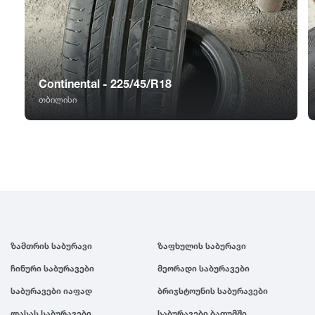
GT Radial
2007
Sailun
2006
Continental - 225/45/R18
Triangle
2005
თბილისი
Linglong
2004
Roadstone
2003
Nankang
2002
ზამთრის საბურავი
ზაფხულის საბურავი
Roadx
2001
ჩინური საბურავები
მეორადი საბურავები
Joyroad
2000
საბურავები იაფად
ბრიჯსტოუნის საბურავები
ლასას საბურავები
საბურავები ბათუმში