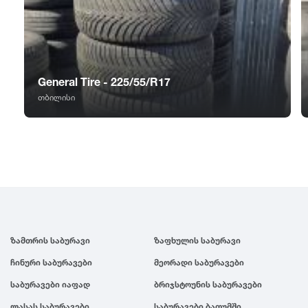
GT Radial
2007
Sailun
2006
General Tire - 225/55/R17
Triangle
2005
თბილისი
Linglong
2004
Roadstone
2003
Nankang
2002
ზამთრის საბურავი
ზაფხულის საბურავი
Roadx
2001
ჩინური საბურავები
მეორადი საბურავები
Joyroad
2000
საბურავები იაფად
ბრიჯსტოუნის საბურავები
ლასას საბურავები
საბურავები ბათუმში