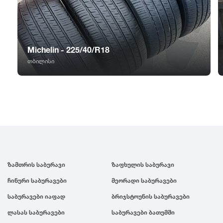
GT Radial
2007
Sailun
2006
Michelin - 225/40/R18
Triangle
2005
თბილისი
Linglong
2004
Roadstone
2003
Nankang
2002
ზამთრის საბურავი
ზაფხულის საბურავი
Roadx
2001
ჩინური საბურავები
მეორადი საბურავები
საბურავები იაფად
ბრიჯსტოუნის საბურავები
Joyroad
2000
ლასას საბურავები
საბურავები ბათუმში