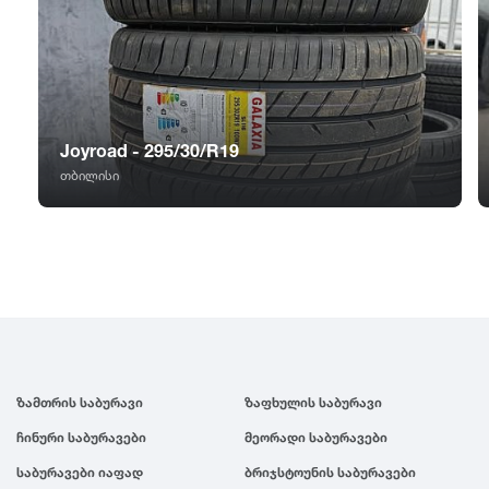
GT Radial
2007
Sailun
2006
Triangle
2005
Joyroad - 295/30/R19
თბილისი
Linglong
2004
Roadstone
2003
Nankang
2002
Roadx
2001
ზამთრის საბურავი
ზაფხულის საბურავი
ჩინური საბურავები
მეორადი საბურავები
Joyroad
2000
საბურავები იაფად
ბრიჯსტოუნის საბურავები