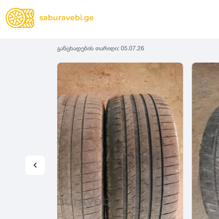
განცხადების თარიღი:
05.07.26
ზამთრის
Lassa
სიგანე
სიმაღლ
ზაფხულის
Michelin
ყველა სეზონის
31
1
Bridgestone
35
1
Continental
37
2
Goodyear
135
3
Pirelli
145
3
Dunlop