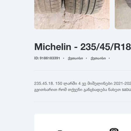
155
4
Yokohama
165
4
Hankook
175
5
Kumho
185
5
Toyo
195
6
Nokian
Michelin - 235/45/R18
205
6
Firestone
215
7
BFGoodrich
ID: 9186183391
ქუთაისი
ქუთაისი
225
7
Falken
235
8
Nitto
245
8
Cooper
235.45.18. 150 ლარში 4 ვე მიშელინები 2021-2
255
General Tire
გვითხარით რომ თქვენი განცხადება ნახეთ sabura
265
Nexen
275
Maxxis
285
GT Radial
295
Sailun
305
Triangle