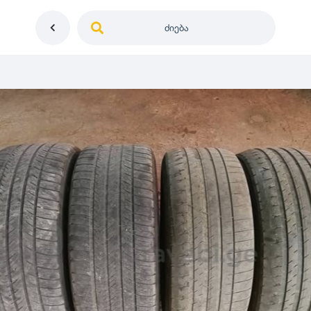
ძიება
საქართველო
ე
დიამეტრი
გერმანია
5
0
იაპონია
R12
მდგომარეობა
2
აშშ
R13
10
-
100
100
5
ჩინეთი
R14
ახალი
1000
-
3000
3
0
კორეა
R15
მეორადი
5
საფრანგეთი
R16
რესტავრირებული