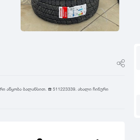
ფასი
0
იტალია
R17
5
ფინეთი
R18
ფასი შეთანხმები
გამყიდველის ტიპი
0
რუსეთი
R19
5
თურქეთი
R20
კერძო პირი
0
R21
დილერი
5
R22
მაღაზია
0
R23
5
R24
0
5
არი აწყობა ბალანსით. ☎️ 511223339. ახალი ჩინური