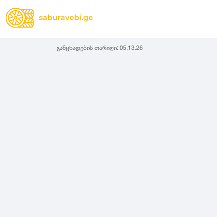
განცხადების თარიღი:
05.13.26
ზამთრის
Lassa
სიგანე
სიმაღლ
ზაფხულის
Michelin
ყველა სეზონის
31
1
Bridgestone
35
1
Continental
37
2
Goodyear
135
3
Pirelli
145
3
Dunlop