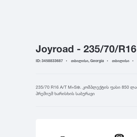
155
4
Yokohama
165
4
Hankook
175
5
Kumho
185
5
Toyo
195
6
Nokian
Joyroad - 235/70/R16
205
6
Firestone
215
7
BFGoodrich
ID: 3458833687
თბილისი, Georgia
თბილისი
225
7
Falken
235
8
Nitto
245
8
Cooper
235/70 R16 A/T M+S❄️. კომპლექტის ფასი 850 ლ
255
General Tire
პრემიუმ ხარისხის საბურავი
265
Nexen
275
Maxxis
285
GT Radial
295
Sailun
305
Triangle