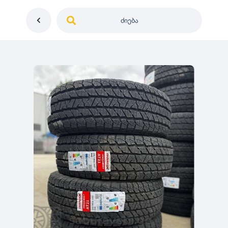
ძიება
საქართველო
ე
დიამეტრი
გერმანია
5
0
იაპონია
R12
მდგომარეობა
2
აშშ
R13
10
-
100
100
5
ჩინეთი
R14
ახალი
1000
-
3000
3
0
კორეა
R15
მეორადი
5
საფრანგეთი
R16
რესტავრირებული