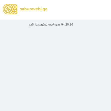
განცხადების თარიღი:
04.28.26
ზამთრის
Lassa
სიგანე
სიმაღლ
ზაფხულის
Michelin
ყველა სეზონის
31
1
Bridgestone
35
1
Continental
37
2
Goodyear
135
3
Pirelli
145
3
Dunlop