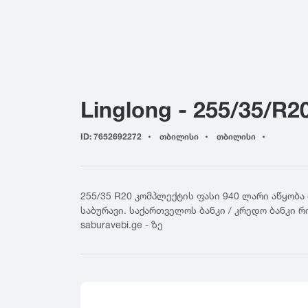
155
4
Yokohama
165
4
Hankook
175
5
Kumho
185
5
Toyo
195
6
Nokian
Linglong - 255/35/R2
205
6
Firestone
215
7
BFGoodrich
ID: 7652692272
თბილისი
თბილისი
225
7
Falken
235
8
Nitto
245
8
Cooper
255/35 R20 კომპლექტის ფასი 940 ლარი აწყობა
255
General Tire
საბურავი. საქართველოს ბანკი / კრედო ბანკი 
265
saburavebi.ge - ზე
Nexen
275
Maxxis
285
GT Radial
295
Sailun
305
Triangle