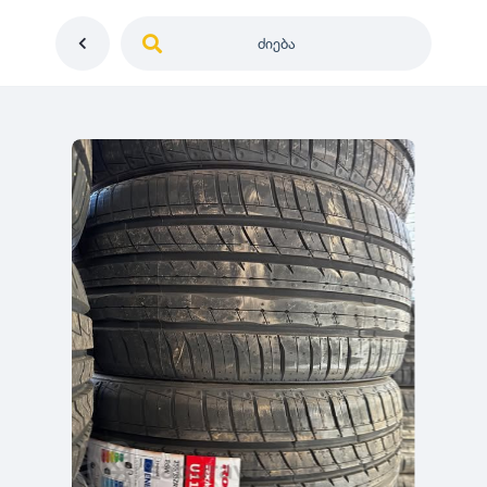
ძიება
საქართველო
ე
დიამეტრი
გერმანია
5
0
იაპონია
R12
მდგომარეობა
2
აშშ
R13
10
-
100
100
5
ჩინეთი
R14
ახალი
1000
-
3000
3
0
კორეა
R15
მეორადი
5
საფრანგეთი
R16
რესტავრირებული