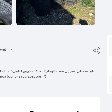
ფასი
0
იტალია
R17
5
ფინეთი
R18
ფასი შეთანხმები
გამყიდველის ტიპი
0
რუსეთი
R19
5
თურქეთი
R20
კერძო პირი
0
R21
დილერი
5
R22
მაღაზია
0
R23
ილისი
5
R24
0
5
მაშენებლის ხეივანი 167 მაგნიტსა და ლუკოილს შორის
ა ნახეთ saburavebi.ge - ზე