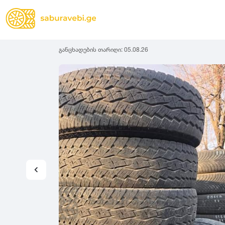
განცხადების თარიღი:
05.08.26
ზამთრის
Lassa
სიგანე
სიმაღლ
ზაფხულის
Michelin
ყველა სეზონის
31
1
Bridgestone
35
1
Continental
37
2
Goodyear
135
3
Pirelli
145
3
Dunlop