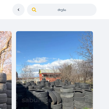
ძიება
საქართველო
ე
დიამეტრი
გერმანია
5
0
იაპონია
R12
მდგომარეობა
2
აშშ
R13
10
-
100
100
5
ჩინეთი
R14
ახალი
1000
-
3000
3
0
კორეა
R15
მეორადი
5
საფრანგეთი
R16
რესტავრირებული