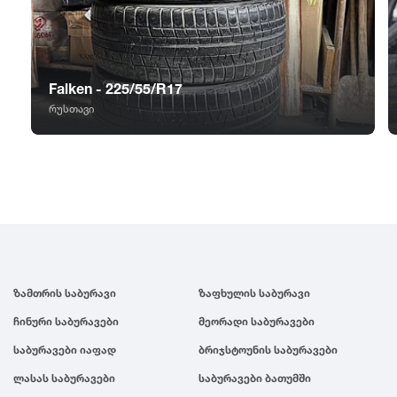
GT Radial
2007
Sailun
2006
Falken - 225/55/R17
Triangle
2005
რუსთავი
Linglong
2004
Roadstone
2003
Nankang
2002
ზამთრის საბურავი
ზაფხულის საბურავი
Roadx
2001
ჩინური საბურავები
მეორადი საბურავები
საბურავები იაფად
ბრიჯსტოუნის საბურავები
Joyroad
2000
ლასას საბურავები
საბურავები ბათუმში