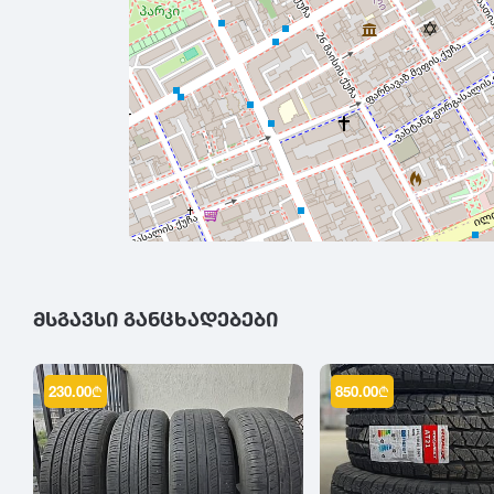
ᲛᲡᲒᲐᲕᲡᲘ ᲒᲐᲜᲪᲮᲐᲓᲔᲑᲔᲑᲘ
230.00
₾
850.00
₾