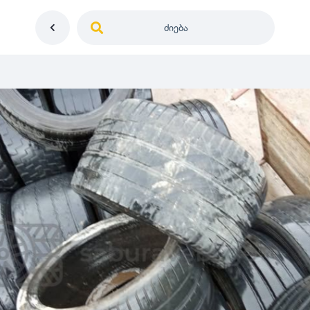
ძიება
საქართველო
ე
დიამეტრი
გერმანია
5
0
იაპონია
R12
მდგომარეობა
2
აშშ
R13
10
-
100
100
5
ჩინეთი
R14
ახალი
1000
-
3000
3
0
კორეა
R15
მეორადი
5
საფრანგეთი
R16
რესტავრირებული