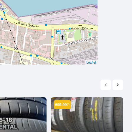
Leaflet
599.99
₾