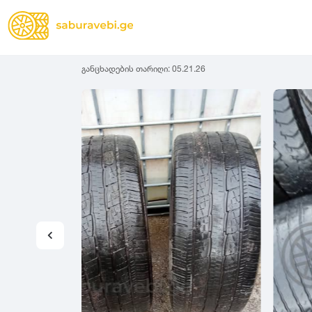
განცხადების თარიღი:
05.21.26
ზამთრის
Lassa
სიგანე
სიმაღლ
ზაფხულის
Michelin
ყველა სეზონის
31
1
Bridgestone
35
1
Continental
37
2
Goodyear
135
3
Pirelli
145
3
Dunlop