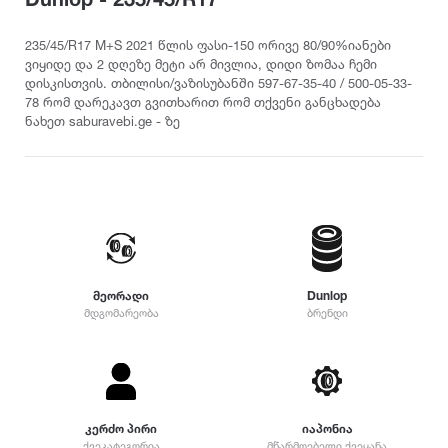
თურქეთი
Pirelli
2022
215
დილერი
225
სიმაღლე
235/45/R17 M+S 2021 წლის ფასი-150 ორივე 80/90%იანები
მაღაზია
ვიყიდე და 2 დღეზე მეტი არ მივლია, დიდი ზომაა ჩემი
235
Dunlop
2021
დისკისთვის. თბილისი/ვაზისუბანში 597-67-35-40 / 500-05-33-
10
245
78 რომ დარეკავთ გვითხარით რომ თქვენი განცხადება
12
255
ნახეთ saburavebi.ge - ზე
Yokohama
2020
25
265
30
275
35
Hankook
2019
285
40
295
45
305
Kumho
2018
50
315
55
325
მეორადი
Dunlop
Toyo
2017
60
მდგომარეობა
ბრენდი
335
65
345
70
Nokian
2016
355
75
დიამეტრი
365
80
375
Firestone
2015
R12
კერძო პირი
იაპონია
85
385
ქვეკატეგორია
მწარმოებელი ქვეყანა