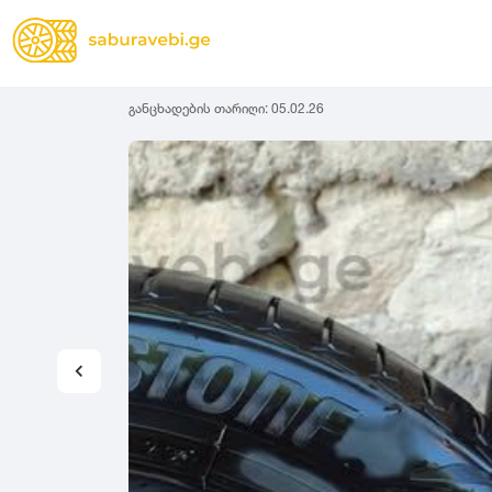
განცხადების თარიღი:
05.02.26
ზამთრის
Lassa
სიგანე
სიმაღლ
ზაფხულის
Michelin
ყველა სეზონის
31
1
Bridgestone
35
1
Continental
37
2
Goodyear
135
3
Pirelli
145
3
Dunlop