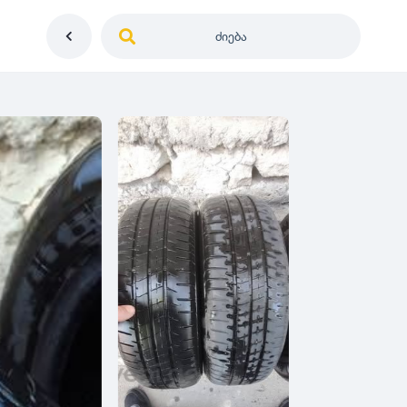
ძიება
საქართველო
ე
დიამეტრი
გერმანია
5
0
იაპონია
R12
მდგომარეობა
2
აშშ
R13
10
-
100
100
5
ჩინეთი
R14
ახალი
1000
-
3000
3
0
კორეა
R15
მეორადი
5
საფრანგეთი
R16
რესტავრირებული