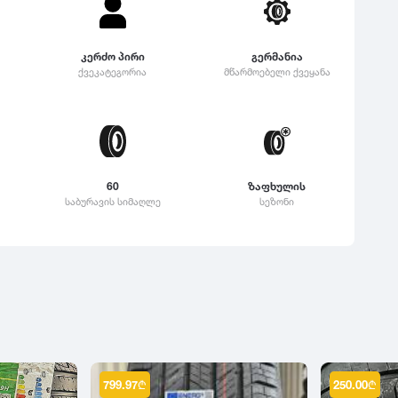
კერძო პირი
გერმანია
ქვეკატეგორია
მწარმოებელი ქვეყანა
60
ზაფხულის
საბურავის სიმაღლე
სეზონი
799.97
₾
250.00
₾