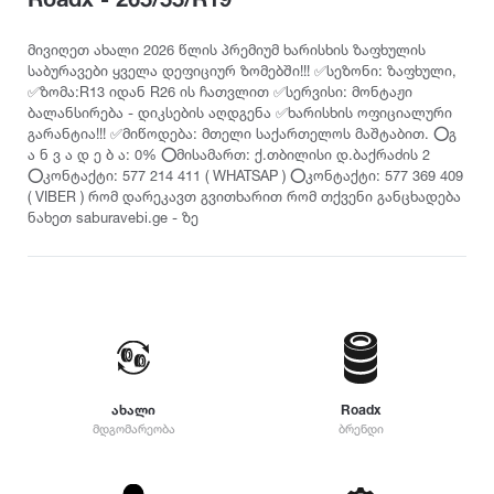
თურქეთი
Pirelli
2022
215
დილერი
225
სიმაღლე
მივიღეთ ახალი 2026 წლის პრემიუმ ხარისხის ზაფხულის
მაღაზია
საბურავები ყველა დეფიციურ ზომებში!!! ✅სეზონი: ზაფხული,
235
Dunlop
2021
✅ზომა:R13 იდან R26 ის ჩათვლით ✅სერვისი: მონტაჟი
10
245
ბალანსირება - დიკსების აღდგენა ✅ხარისხის ოფიციალური
12
255
გარანტია!!! ✅მიწოდება: მთელი საქართელოს მაშტაბით. ⭕️გ
Yokohama
2020
25
ა ნ ვ ა დ ე ბ ა: 0% ⭕️მისამართ: ქ.თბილისი დ.ბაქრაძის 2
265
⭕️კონტაქტი: 577 214 411 ( WHATSAP ) ⭕️კონტაქტი: 577 369 409
30
275
( VIBER ) რომ დარეკავთ გვითხარით რომ თქვენი განცხადება
35
Hankook
2019
285
ნახეთ saburavebi.ge - ზე
40
295
45
305
Kumho
2018
50
315
55
325
Toyo
2017
60
335
65
345
70
Nokian
2016
355
ახალი
Roadx
75
დიამეტრი
მდგომარეობა
ბრენდი
365
80
375
Firestone
2015
R12
85
385