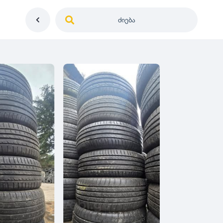
ძიება
საქართველო
ე
დიამეტრი
გერმანია
5
0
იაპონია
R12
მდგომარეობა
2
აშშ
R13
10
-
100
100
5
ჩინეთი
R14
ახალი
1000
-
3000
3
0
კორეა
R15
მეორადი
5
საფრანგეთი
R16
რესტავრირებული