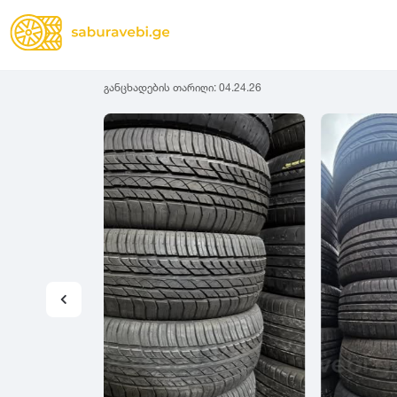
განცხადების თარიღი:
04.24.26
ზამთრის
Lassa
სიგანე
სიმაღლ
ზაფხულის
Michelin
ყველა სეზონის
31
1
Bridgestone
35
1
Continental
37
2
Goodyear
135
3
Pirelli
145
3
Dunlop