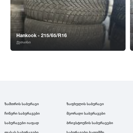
GT Radial
2007
Sailun
2006
Hankook - 215/65/R16
Triangle
2005
ქუთაისი
Linglong
2004
Roadstone
2003
Nankang
2002
ზამთრის საბურავი
ზაფხულის საბურავი
Roadx
2001
ჩინური საბურავები
მეორადი საბურავები
Joyroad
2000
საბურავები იაფად
ბრიჯსტოუნის საბურავები
ლასას საბურავები
საბურავები ბათუმში