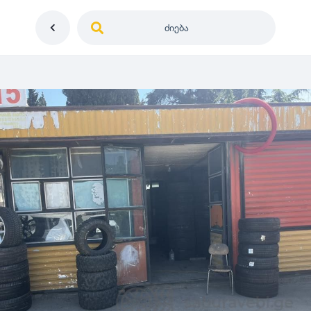
ძიება
საქართველო
ე
დიამეტრი
გერმანია
5
0
იაპონია
R12
მდგომარეობა
2
აშშ
R13
10
-
100
100
5
ჩინეთი
R14
ახალი
1000
-
3000
3
0
კორეა
R15
მეორადი
5
საფრანგეთი
R16
რესტავრირებული