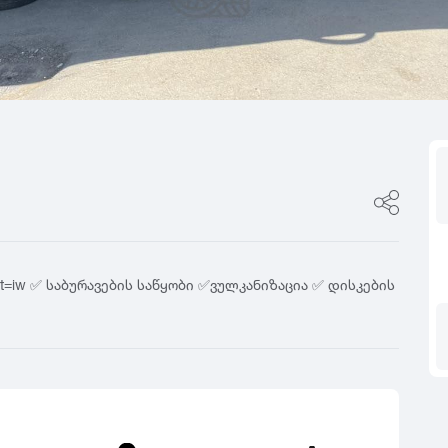
ფასი
0
იტალია
R17
5
ფინეთი
R18
ფასი შეთანხმები
გამყიდველის ტიპი
0
რუსეთი
R19
5
თურქეთი
R20
კერძო პირი
0
R21
დილერი
5
R22
მაღაზია
0
R23
5
R24
0
5
_st=iw ✅ საბურავების საწყობი ✅ვულკანიზაცია ✅ დისკების