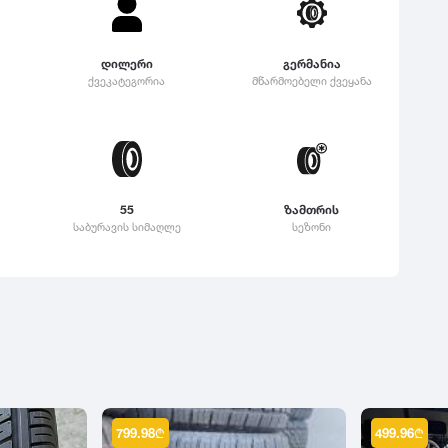
დილერი
გერმანია
ქვეკატეგორია
მწარმოებელი ქვეყანა
55
ზამთრის
საბურავის სიმაღლე
სეზონი
799.98
₾
499.96
₾