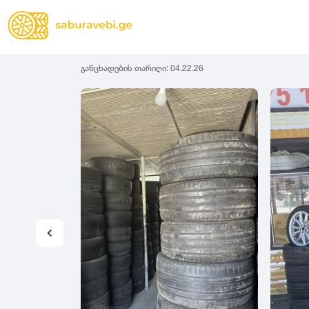
განცხადების თარიღი:
04.22.26
ზამთრის
Lassa
სიგანე
სიმაღლ
ზაფხულის
Michelin
ყველა სეზონის
31
1
Bridgestone
35
1
Continental
37
2
Goodyear
135
3
Pirelli
145
3
Dunlop