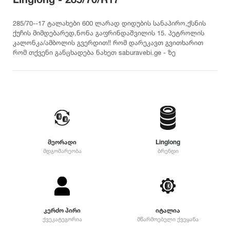
თურქეთი
Pirelli
2022
215
დილერი
225
სიმაღლე
285/70--17 ტალახები 600 ლარად დიდუბის სანაპირო,ქსნის
მაღაზია
ქუჩის მიმდებარედ,ნონა გაფრინდაშვილის 15. პეტროლის
235
Dunlop
2021
კალონკა/ამბოლის გვერდით!! რომ დარეკავთ გვითხარით
10
245
რომ თქვენი განცხადება ნახეთ saburavebi.ge - ზე
12
255
Yokohama
2020
25
265
30
275
35
Hankook
2019
285
40
295
45
305
Kumho
2018
50
315
მეორადი
Linglong
55
325
მდგომარეობა
ბრენდი
Toyo
2017
60
335
65
345
70
Nokian
2016
355
75
დიამეტრი
365
კერძო პირი
იტალია
80
375
Firestone
2015
ქვეკატეგორია
მწარმოებელი ქვეყანა
R12
85
385