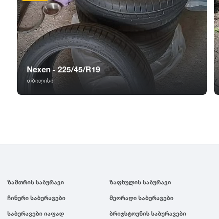
GT Radial
2007
Sailun
2006
Triangle
2005
Nexen - 225/45/R19
თბილისი
Linglong
2004
Roadstone
2003
Nankang
2002
Roadx
2001
ზამთრის საბურავი
ზაფხულის საბურავი
ჩინური საბურავები
მეორადი საბურავები
Joyroad
2000
საბურავები იაფად
ბრიჯსტოუნის საბურავები