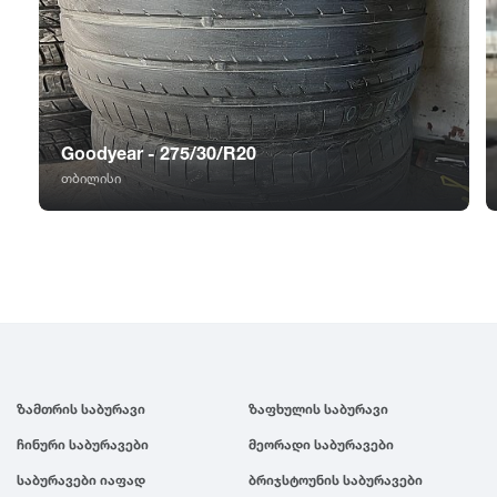
GT Radial
2007
Sailun
2006
Triangle
2005
Goodyear - 275/30/R20
თბილისი
Linglong
2004
Roadstone
2003
Nankang
2002
Roadx
2001
ზამთრის საბურავი
ზაფხულის საბურავი
ჩინური საბურავები
მეორადი საბურავები
Joyroad
2000
საბურავები იაფად
ბრიჯსტოუნის საბურავები