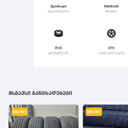
315
მეორადი
Hankook
Linglong
მდგომარეობა
ბრენდი
325
Roadstone
335
Nankang
345
Roadx
355
Joyroad
365
R18
275
დიამეტრი (R)
საბურავის სიგანე
375
385
395
ᲛᲡᲒᲐᲕᲡᲘ ᲒᲐᲜᲪᲮᲐᲓᲔᲑᲔᲑᲘ
230.00
₾
500.00
₾