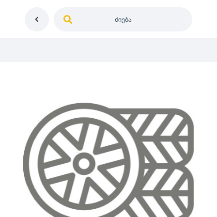
ძიება
საქართველო
ე
დიამეტრი
გერმანია
5
0
იაპონია
R12
მდგომარეობა
2
აშშ
R13
10
-
100
100
5
ჩინეთი
R14
ახალი
1000
-
3000
3
0
კორეა
R15
მეორადი
5
საფრანგეთი
R16
რესტავრირებული