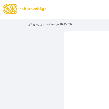
განცხადების თარიღი:
04.22.26
ზამთრის
Lassa
სიგანე
სიმაღლ
ზაფხულის
Michelin
ყველა სეზონის
31
1
Bridgestone
35
1
Continental
37
2
Goodyear
135
3
Pirelli
145
3
Dunlop