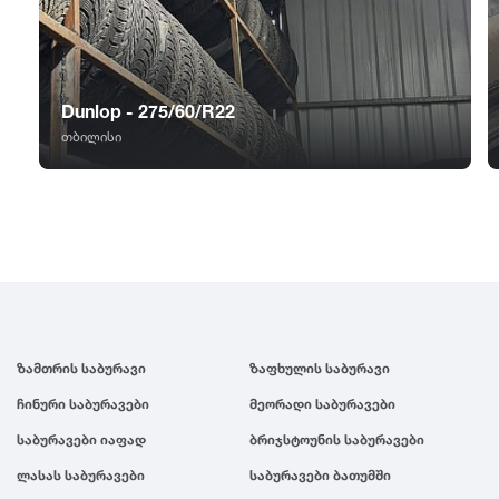
GT Radial
2007
Sailun
2006
Dunlop - 275/60/R22
Triangle
2005
თბილისი
Linglong
2004
Roadstone
2003
Nankang
2002
ზამთრის საბურავი
ზაფხულის საბურავი
Roadx
2001
ჩინური საბურავები
მეორადი საბურავები
საბურავები იაფად
ბრიჯსტოუნის საბურავები
Joyroad
2000
ლასას საბურავები
საბურავები ბათუმში