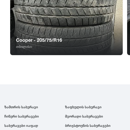
GT Radial
2007
Sailun
2006
Triangle
2005
Cooper - 205/75/R16
თბილისი
Linglong
2004
Roadstone
2003
Nankang
2002
Roadx
2001
ზამთრის საბურავი
ზაფხულის საბურავი
ჩინური საბურავები
მეორადი საბურავები
Joyroad
2000
საბურავები იაფად
ბრიჯსტოუნის საბურავები