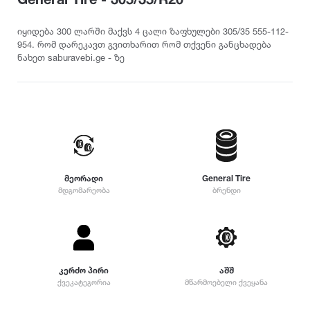
თურქეთი
Pirelli
2022
215
დილერი
225
სიმაღლე
იყიდება 300 ლარში მაქვს 4 ცალი ზაფხულები 305/35 555-112-
მაღაზია
954. რომ დარეკავთ გვითხარით რომ თქვენი განცხადება
235
Dunlop
2021
ნახეთ saburavebi.ge - ზე
10
245
12
255
Yokohama
2020
25
265
30
275
35
Hankook
2019
285
40
295
45
305
Kumho
2018
მეორადი
General Tire
50
315
მდგომარეობა
ბრენდი
55
325
Toyo
2017
60
335
65
345
70
Nokian
2016
355
75
დიამეტრი
კერძო პირი
აშშ
365
ქვეკატეგორია
მწარმოებელი ქვეყანა
80
375
Firestone
2015
R12
85
385