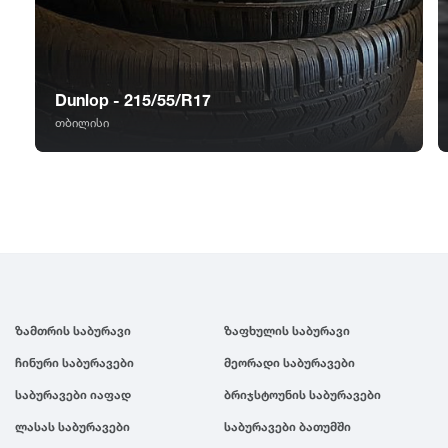
GT Radial
2007
Sailun
2006
Dunlop - 215/55/R17
Triangle
2005
თბილისი
Linglong
2004
Roadstone
2003
Nankang
2002
ზამთრის საბურავი
ზაფხულის საბურავი
Roadx
2001
ჩინური საბურავები
მეორადი საბურავები
საბურავები იაფად
ბრიჯსტოუნის საბურავები
Joyroad
2000
ლასას საბურავები
საბურავები ბათუმში