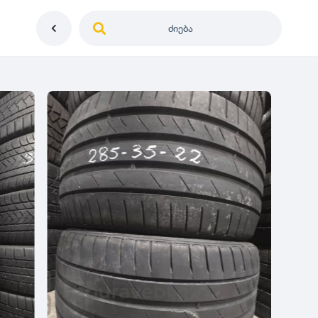
ძიება
საქართველო
ე
დიამეტრი
გერმანია
5
0
იაპონია
R12
მდგომარეობა
2
აშშ
R13
10
-
100
100
5
ჩინეთი
R14
ახალი
1000
-
3000
3
0
კორეა
R15
მეორადი
5
საფრანგეთი
R16
რესტავრირებული