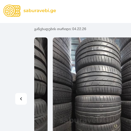
განცხადების თარიღი:
04.22.26
ზამთრის
Lassa
სიგანე
სიმაღლ
ზაფხულის
Michelin
ყველა სეზონის
31
1
Bridgestone
35
1
Continental
37
2
Goodyear
135
3
Pirelli
145
3
Dunlop