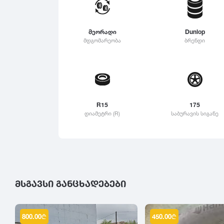
315
Linglong
325
Roadstone
მეორადი
Dunlop
335
მდგომარეობა
ბრენდი
Nankang
345
Roadx
355
Joyroad
365
375
R15
175
385
დიამეტრი (R)
საბურავის სიგანე
395
ᲛᲡᲒᲐᲕᲡᲘ ᲒᲐᲜᲪᲮᲐᲓᲔᲑᲔᲑᲘ
800.00
₾
450.00
₾