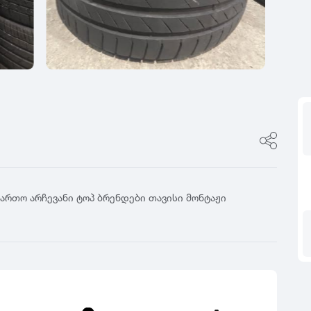
ფასი
0
იტალია
R17
5
ფინეთი
R18
ფასი შეთანხმები
გამყიდველის ტიპი
0
რუსეთი
R19
5
თურქეთი
R20
კერძო პირი
0
R21
დილერი
5
R22
მაღაზია
0
R23
5
R24
0
5
ფართო არჩევანი ტოპ ბრენდები თავისი მონტაჟი