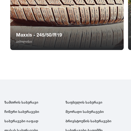
GT Radial
2007
Sailun
2006
Maxxis - 245/50/R19
Triangle
2005
თბილისი
Linglong
2004
Roadstone
2003
Nankang
2002
ზამთრის საბურავი
ზაფხულის საბურავი
Roadx
2001
ჩინური საბურავები
მეორადი საბურავები
Joyroad
2000
საბურავები იაფად
ბრიჯსტოუნის საბურავები
ლასას საბურავები
საბურავები ბათუმში