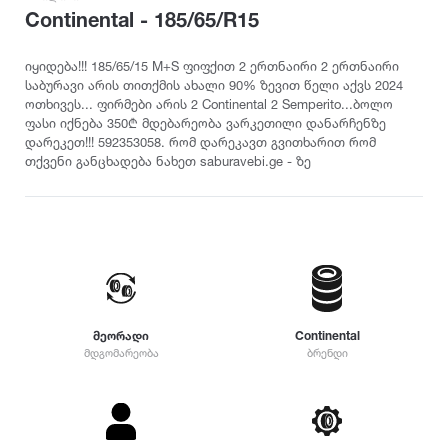
თურქეთი
Pirelli
2022
Continental - 185/65/R15
215
დილერი
225
სიმაღლე
მაღაზია
იყიდება!!! 185/65/15 M+S ფიფქით 2 ერთნაირი 2 ერთნაირი
235
Dunlop
2021
საბურავი არის თითქმის ახალი 90% ზევით წელი აქვს 2024
10
245
ოთხივეს... ფირმები არის 2 Continental 2 Semperito...ბოლო
12
255
ფასი იქნება 350₾ მდებარეობა ვარკეთილი დანარჩენზე
Yokohama
2020
25
დარეკეთ!!! 592353058. რომ დარეკავთ გვითხარით რომ
265
თქვენი განცხადება ნახეთ saburavebi.ge - ზე
30
275
35
Hankook
2019
285
40
295
45
305
Kumho
2018
50
315
55
325
Toyo
2017
60
335
65
მეორადი
Continental
345
მდგომარეობა
ბრენდი
70
Nokian
2016
355
75
დიამეტრი
365
80
375
Firestone
2015
R12
85
385