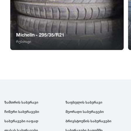
GT Radial
2007
Sailun
2006
Michelin - 295/35/R21
Triangle
2005
რუსთავი
Linglong
2004
Roadstone
2003
Nankang
2002
ზამთრის საბურავი
ზაფხულის საბურავი
Roadx
2001
ჩინური საბურავები
მეორადი საბურავები
Joyroad
2000
საბურავები იაფად
ბრიჯსტოუნის საბურავები
ლასას საბურავები
საბურავები ბათუმში