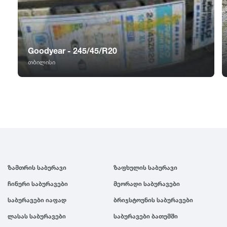
GT Radial
2007
Sailun
2006
Goodyear - 245/45/R20
Triangle
2005
თბილისი
Linglong
2004
Roadstone
2003
Nankang
2002
ზამთრის საბურავი
ზაფხულის საბურავი
Roadx
2001
ჩინური საბურავები
მეორადი საბურავები
საბურავები იაფად
ბრიჯსტოუნის საბურავები
Joyroad
2000
ლასას საბურავები
საბურავები ბათუმში