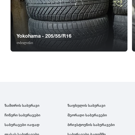
GT Radial
2007
Sailun
2006
Yokohama - 205/55/R16
Triangle
2005
თბილისი
Linglong
2004
Roadstone
2003
Nankang
2002
ზამთრის საბურავი
ზაფხულის საბურავი
Roadx
2001
ჩინური საბურავები
მეორადი საბურავები
Joyroad
2000
საბურავები იაფად
ბრიჯსტოუნის საბურავები
ლასას საბურავები
საბურავები ბათუმში