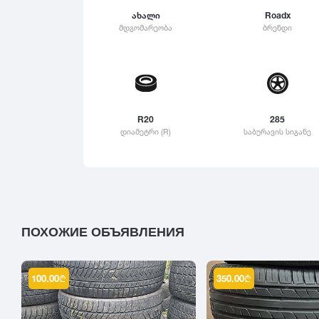
315
ახალი
Roadx
Linglong
მდგომარეობა
ბრენდი
325
Roadstone
335
Nankang
345
Roadx
355
Joyroad
365
R20
285
დიამეტრი (R)
საბურავის სიგანე
375
385
395
ПОХОЖИЕ ОБЪЯВЛЕНИЯ
100.00
₾
350.00
₾