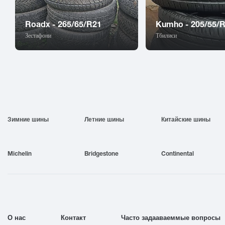
Roadx - 265/65/R21
Kumho - 205/55/
Зестафони
Тбилиси
Зимние шины
Летние шины
Китайские шины
Michelin
Bridgestone
Continental
О нас
Контакт
Часто задааваеммые вопросы