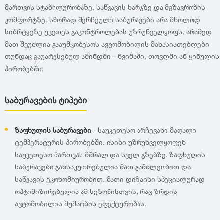
GT Radial
2007
მართვის სტაბილურობაზე, საწვავის ხარჯზე და მგზავრობის
კომფორტზე. სწორად შერჩეული საბურავები არა მხოლოდ
Sailun
2006
სიბრტყეზე უკეთეს გაკონტროლებას უზრუნველყოფს, არამედ
მათ შეუძლია გააუმჯობესოს ავტომობილის მახასიათებლები
თუნდაც გაუარესებულ ამინდში – წვიმაში, თოვლში ან ყინულის
Triangle
2005
პირობებში.
Linglong
2004
საბურავების ტიპები
Roadstone
2003
ზაფხულის საბურავები
- საუკეთესო არჩევანი მაღალი
ტემპერატურის პირობებში. ისინი უზრუნველყოფენ
Nankang
2002
საუკეთესო მართვას მშრალ და სველ გზებზე. ზაფხულის
საბურავები განსაკუთრებულია მათ გამძლეობით და
Roadx
2001
საწვავის ეკონომიურობით. მათი დიზაინი სპეციალურად
ოპტიმიზირებულია ამ სეზონისთვის, რაც ზრდის
Joyroad
2000
ავტომობილის მუშაობის ეფექტურობას.