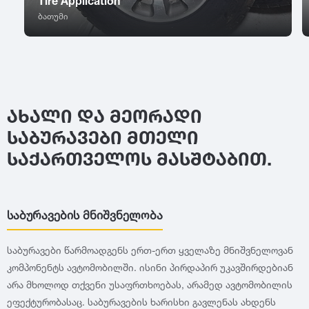
Tire Application
R13
395
ბათუმი
R14
BFGoodrich
2014
R15
R16
Falken
2013
R17
R18
Nitto
2012
R19
ᲐᲮᲐᲚᲘ ᲓᲐ ᲛᲔᲝᲠᲐᲓᲘ
R20
ᲡᲐᲑᲣᲠᲐᲕᲔᲑᲘ ᲛᲗᲔᲚᲘ
R21
Cooper
2011
ᲡᲐᲥᲐᲠᲗᲕᲔᲚᲝᲡ ᲛᲐᲡᲨᲢᲐᲑᲘᲗ.
R22
R23
General Tire
2010
R24
საბურავების მნიშვნელობა
Nexen
2009
საბურავები წარმოადგენს ერთ-ერთ ყველაზე მნიშვნელოვან
კომპონენტს ავტომობილში. ისინი პირდაპირ უკავშირდებიან
Maxxis
2008
არა მხოლოდ თქვენი უსაფრთხოებას, არამედ ავტომობილის
ეფექტურობასაც. საბურავების ხარისხი გავლენას ახდენს